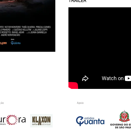
TRAILER
ção
Apoio